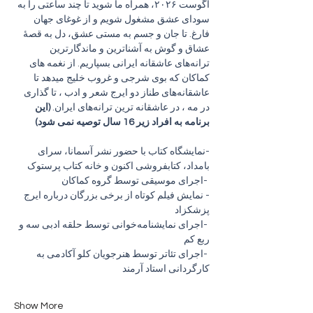
آگوست ۲۰۲۶، همراه ما شوید تا چند ساعتی را به 
سودای عشق مشغول شویم و از غوغای جهان 
فارغ. تا جان و جسم به مستی عشق، دل به قصهٔ 
عشاق و گوش به آشناترین و ماندگارترین 
ترانه‌های عاشقانه ایرانی بسپاریم. از نغمه های 
کماکان که بوی شرجی و غروب خلیج میدهد تا 
عاشقانه‌های طناز دو ایرج شعر و ادب ، تا گذاری 
در مه ، در عاشقانه ترین ترانه‌های ایران. 
(این 
برنامه به افراد زیر 16 سال توصیه نمی شود)
-نمایشگاه کتاب با حضور نشر آسمانا، سرای 
بامداد، کتابفروشی اکنون و خانه کتاب پرستوک
 -اجرای موسیقی توسط گروه کماکان
- نمایش فیلم کوتاه از برخی بزرگان درباره ایرج 
پزشکزاد
 -اجرای نمایشنامه‌خوانی توسط حلقه ادبی سه و 
ربع کم
 -اجرای تئاتر توسط هنرجویان کلو آکادمی به 
کارگردانی استاد آرمند 
Show More