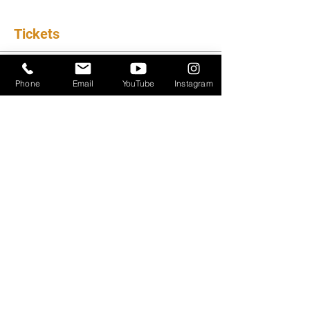
Tickets
Ticket type
Phone
Email
YouTube
Instagram
General Admission
Sale ends
Aug 21, 6:00 p.m.
Price
$59.00
+$1.48 ticket service fee
Quantity
Total
$0.00